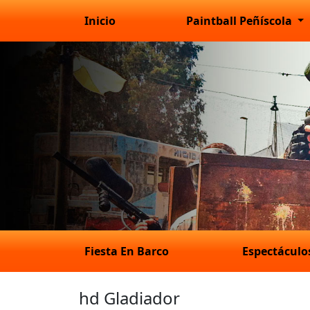
Inicio
Paintball Peñíscola
Fiesta En Barco
Espectácul
hd Gladiador