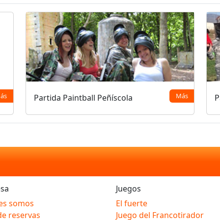
ás
Más
Partida Paintball Peñíscola
P
sa
Juegos
es somos
El fuerte
de reservas
Juego del Francotirador